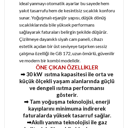
ideal yanmayı otomatik ayarlar bu sayede hem
yakıt tasarrufu hem de kesintisiz sıcaklık konforu
sunar. Yoğuşmalı eşanjör yapısı, düşük dönüş
sıcaklıklarında bile yüksek performans
sağlayarak faturaları belirgin şekilde düşürür.
Çizilmeye dayanıklı siyah cam paneli, cihazı
estetik açıdan bir üst seviyeye taşırken sessiz
çalışma özelliği ile GB 172, uzun ömürlü, güvenilir
ve modern bir kombi modelidir.
ÖNE ÇIKAN ÖZELLİKLER
➡ 30 kW ısıtma kapasitesi ile orta ve
küçük ölçekli yaşam alanlarında güçlü
ve dengeli ısıtma performansı
gösterir.
➡ Tam yoğuşma teknolojisi, enerji
kayıplarını minimuma indirerek
faturalarda yüksek tasarruf sağlar.
➡Akıllı yanma teknolojisi ile gaz