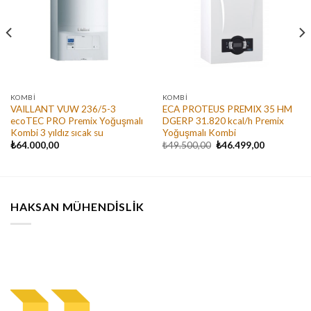
KOMBI
KOMBI
VAILLANT VUW 236/5-3
ECA PROTEUS PREMIX 35 HM
ecoTEC PRO Premix Yoğuşmalı
DGERP 31.820 kcal/h Premix
Kombi 3 yıldız sıcak su
Yoğuşmalı Kombi
Orijinal
Şu
₺
64.000,00
₺
49.500,00
₺
46.499,00
fiyat:
andaki
₺49.500,00.
fiyat:
₺46.499,00
HAKSAN MÜHENDISLIK