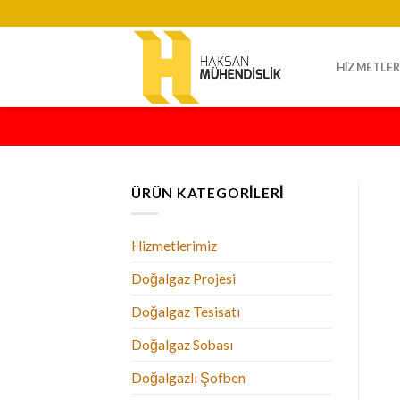
Skip
to
content
HIZMETLER
ÜRÜN KATEGORILERI
Hizmetlerimiz
Doğalgaz Projesi
Doğalgaz Tesisatı
Doğalgaz Sobası
Doğalgazlı Şofben