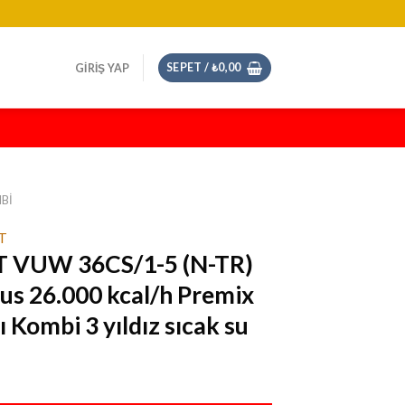
SEPET /
₺
0,00
GIRIŞ YAP
BI
T
 VUW 36CS/1-5 (N-TR)
us 26.000 kcal/h Premix
 Kombi 3 yıldız sıcak su