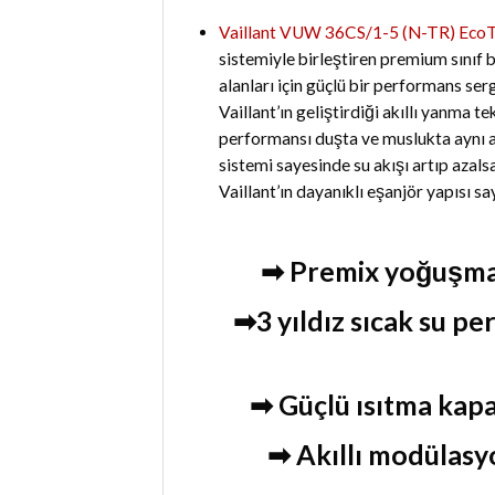
Vaillant VUW 36CS/1-5 (N-TR) EcoTe
sistemiyle birleştiren premium sınıf 
alanları için güçlü bir performans se
Vaillant’ın geliştirdiği akıllı yanma t
performansı duşta ve muslukta aynı an
sistemi sayesinde su akışı artıp azal
Vaillant’ın dayanıklı eşanjör yapısı s
➡ Premix yoğuşma t
➡3 yıldız sıcak su p
➡ Güçlü ısıtma kapa
➡ Akıllı modülasy