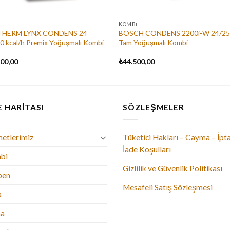
I
KOMBI
HERM LYNX CONDENS 24
BOSCH CONDENS 2200i-W 24/2
0 kcal/h Premix Yoğuşmalı Kombi
Tam Yoğuşmalı Kombi
500,00
₺
44.500,00
E HARITASI
SÖZLEŞMELER
etlerimiz
Tüketici Hakları – Cayma – İpta
İade Koşulları
bi
Gizlilik ve Güvenlik Politikası
ben
Mesafeli Satış Sözleşmesi
a
ma