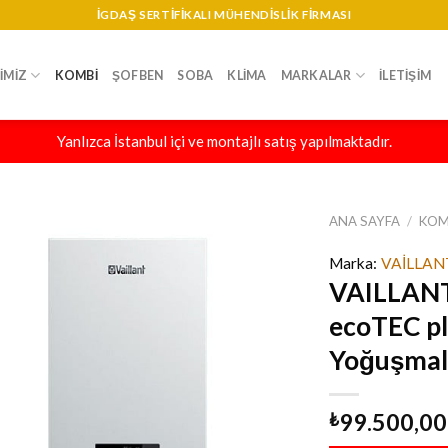
IGDAŞ SERTIFIKALI MÜHENDISLIK FIRMASI
IMIZ
KOMBI
ŞOFBEN
SOBA
KLIMA
MARKALAR
İLETIŞIM
Yanlızca İstanbul içi ve montajlı satış yapılmaktadır.
ANA SAYFA
/
KOM
Marka:
VAİLLAN
VAILLANT
ecoTEC pl
Yoğuşmalı
99.500,00
₺