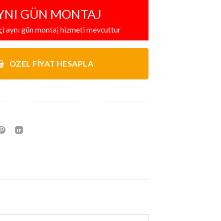
YNI GÜN MONTAJ
içi aynı gün montaj hizmeti mevcuttur
ÖZEL FIYAT HESAPLA