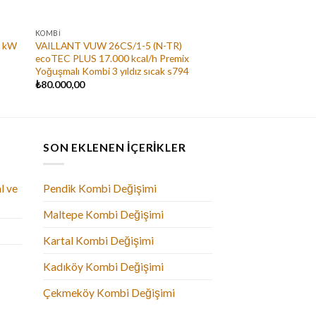
KOMBI
5 kW
VAILLANT VUW 26CS/1-5 (N-TR)
ecoTEC PLUS 17.000 kcal/h Premix
Yoğuşmalı Kombi 3 yıldız sıcak s794
₺
80.000,00
SON EKLENEN İÇERIKLER
l ve
Pendik Kombi Değişimi
Maltepe Kombi Değişimi
Kartal Kombi Değişimi
Kadıköy Kombi Değişimi
Çekmeköy Kombi Değişimi