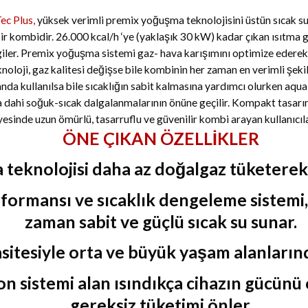
c Plus,
yüksek verimli premix yoğuşma teknolojisini üstün sıcak s
bir kombidir. 26.000 kcal/h ‘ye (yaklaşık 30 kW) kadar çıkan ısıtma
rgiler. Premix yoğuşma sistemi gaz- hava karışımını optimize ederek 
eknoloji, gaz kalitesi değişse bile kombinin her zaman en verimli şekil
da kullanılsa bile sıcaklığın sabit kalmasına yardımcı olurken aqu
sa dahi soğuk-sıcak dalgalanmalarının önüne geçilir. Kompakt tasarım
ayesinde uzun ömürlü, tasarruflu ve güvenilir kombi arayan kullanıcıla
ÖNE ÇIKAN ÖZELLİKLER
eknolojisi daha az doğalgaz tüketerek 
erformansı ve sıcaklık dengeleme sistemi
zaman sabit ve güçlü sıcak su sunar.
sitesiyle orta ve büyük yaşam alanlarınd
on sistemi alan ısındıkça cihazın gücün
gereksiz tüketimi önler.