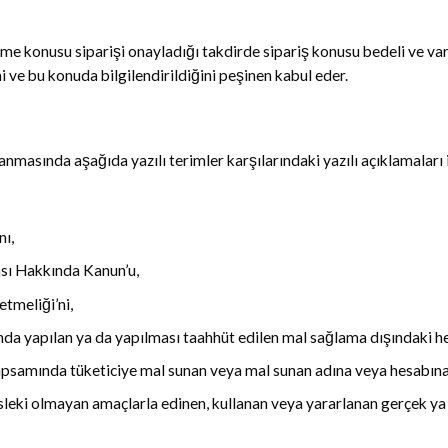
e konusu siparişi onayladığı takdirde sipariş konusu bedeli ve varsa
 ve bu konuda bilgilendirildiğini peşinen kabul eder.
asında aşağıda yazılı terimler karşılarındaki yazılı açıklamaları 
nı,
sı Hakkında Kanun’u,
tmeliği’ni,
da yapılan ya da yapılması taahhüt edilen mal sağlama dışındaki her 
kapsamında tüketiciye mal sunan veya mal sunan adına veya hesabına
sleki olmayan amaçlarla edinen, kullanan veya yararlanan gerçek ya d