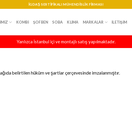
IGDAŞ SERTIFIKALI MÜHENDISLIK FIRMASI
IMIZ
KOMBI
ŞOFBEN
SOBA
KLIMA
MARKALAR
İLETIŞIM
Yanlızca İstanbul içi ve montajlı satış yapılmaktadır.
ağıda belirtilen hüküm ve şartlar çerçevesinde imzalanmıştır.