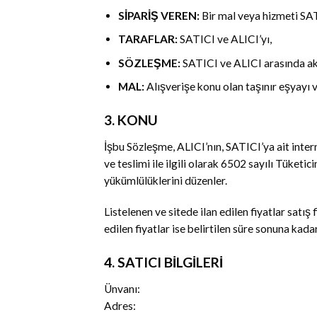
SİPARİŞ VEREN:
Bir mal veya hizmeti SATI
TARAFLAR:
SATICI ve ALICI’yı,
SÖZLEŞME:
SATICI ve ALICI arasında ak
MAL:
Alışverişe konu olan taşınır eşyayı 
3. KONU
İşbu Sözleşme, ALICI’nın, SATICI’ya ait interne
ve teslimi ile ilgili olarak 6502 sayılı Tük
yükümlülüklerini düzenler.
Listelenen ve sitede ilan edilen fiyatlar satış 
edilen fiyatlar ise belirtilen süre sonuna kadar
4. SATICI BİLGİLERİ
Ünvanı:
Adres: