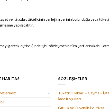
t ve itirazlar, tüketicinin yerleşim yerinin bulunduğu veya tüketici
emesine yapılacaktır.
emeyi gerçekleştirdiğinde işbu sözleşmenin tüm şartlarını kabul etmi
E HARITASI
SÖZLEŞMELER
etlerimiz
Tüketici Hakları – Cayma – İpta
İade Koşulları
bi
Gizlilik ve Güvenlik Politikası