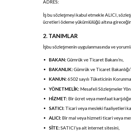
ADRES:
İş bu sözleşmeyi kabul etmekle ALICI, sözleşm
ücretleri ödeme yükümlülüğü altına gireceğini
2. TANIMLAR
İşbu sözleşmenin uygulanmasında ve yorumlanm
BAKAN:
Gümrük ve Ticaret Bakanı’nı,
BAKANLIK:
Gümrük ve Ticaret Bakanlığı’
KANUN:
6502 sayılı Tüketicinin Korunma
YÖNETMELİK:
Mesafeli Sözleşmeler Yöne
HİZMET:
Bir ücret veya menfaat karşılığın
SATICI:
Ticari veya mesleki faaliyetleri 
ALICI:
Bir mal veya hizmeti ticari veya me
SİTE:
SATICI’ya ait internet sitesini,