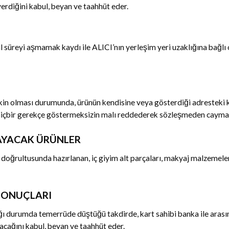
erdiğini kabul, beyan ve taahhüt eder.
 süreyi aşmamak kaydı ile ALICI’nın yerleşim yeri uzaklığına bağlı o
şkin olması durumunda, ürünün kendisine veya gösterdiği adresteki k
 hiçbir gerekçe göstermeksizin malı reddederek sözleşmeden cayma h
AYACAK ÜRÜNLER
rı doğrultusunda hazırlanan, iç giyim alt parçaları, makyaj malzemeler
 SONUÇLARI
tığı durumda temerrüde düştüğü takdirde, kart sahibi banka ile aras
acağını kabul, beyan ve taahhüt eder.