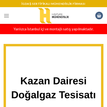
Skip
IGDAŞ SERTIFIKALI MÜHENDISLIK FIRMASI
to
content
Yanlızca İstanbul içi ve montajlı satış yapılmaktadır.