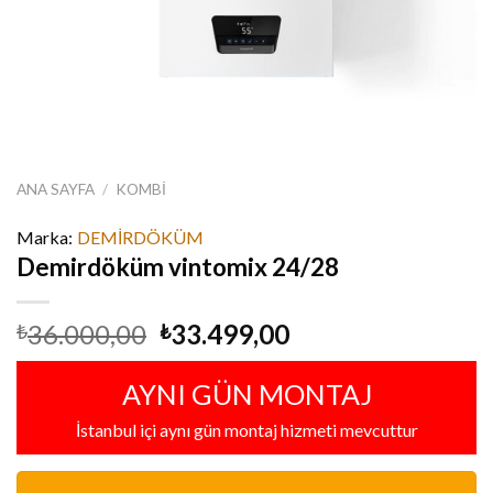
ANA SAYFA
/
KOMBI
Marka:
DEMİRDÖKÜM
Demirdöküm vintomix 24/28
Orijinal
Şu
36.000,00
33.499,00
₺
₺
fiyat:
andaki
₺36.000,00.
fiyat:
AYNI GÜN MONTAJ
₺33.499,00.
İstanbul içi aynı gün montaj hizmeti mevcuttur