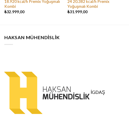
18.920 kcal/h Premix Yoğuşmalı
24 20.382 kcal/h Premix
Kombi
Yoğuşmalı Kombi
₺
32.999,00
₺
31.999,00
00.
HAKSAN MÜHENDISLIK
İGDAŞ