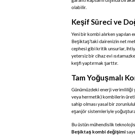
garanti kapsamı dışında bıraka
olabilir.
Keşif Süreci ve Do
Yeni bir kombi alırken yapılan 
Beşiktaş’taki dairenizin net me
cephesi gibi kritik unsurlar, ih
yetersiz bir cihaz evi ısıtamaz
keşfi yaptırmak şarttır.
Tam Yoğuşmalı Kom
Günümüzdeki enerji verimliliği y
veya hermetik) kombilerin üret
sahip olması yasal bir zorunlulu
eşanjör sistemleriyle yoğuşturara
Bu üstün mühendislik teknolojis
Beşiktaş kombi değişimi
saye