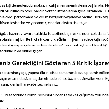
yaz kış demeden, durmaksızın çalışan en önemli demirbaşlarıdır. Ne 
irli bir kullanım ömrü vardır. Sektör uzmanlarına göre, ortalama 10 i
a ciddi performans ve verim kayıpları yaşamaya başlar. Beşiktaş gi
kiyen tesisatlar ve yıpranmış cihazlar ekstra risk taşır.
, cihazın evi aynı sıcaklıkta tutabilmek için eskisinden çok daha 
u planlanmış bir
Beşiktaş kombi değişimi
işlemi, sadece kışın soğ
a eskiyen parçaların neden olabileceği su sızıntısı, baca tıkanıklığ
cı sorunların da önüne geçer.
niz Gerektiğini Gösteren 5 Kritik İşare
tma sistemine geçiş yapma fikrini cihaz tamamen bozulup tamir edile
kışın ortasında sizi mağdur etmeden önce bazı net sinyaller verir. E
orsanız derhal harekete geçmelisiniz:
ı:
Kış sezonunda kombi servisini birden fazla kez çağırmak zorunda k
ız.
yetleri:
Değişmesi gereken ana eşanjör, devirdaim pompası veya el