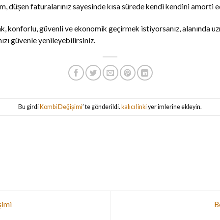
ım, düşen faturalarınız sayesinde kısa sürede kendi kendini amorti e
ıcak, konforlu, güvenli ve ekonomik geçirmek istiyorsanız, alanında 
ızı güvenle yenileyebilirsiniz.
Bu girdi
Kombi Değişimi
’ te gönderildi.
kalıcı linki
yer imlerine ekleyin.
imi
B