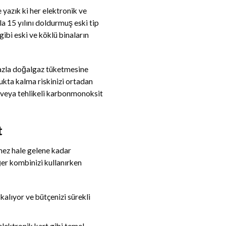
yazık ki her elektronik ve
la 15 yılını doldurmuş eski tip
bi eski ve köklü binaların
fazla doğalgaz tüketmesine
ukta kalma riskinizi ortadan
ı veya tehlikeli karbonmonoksit
t
mez hale gelene kadar
ğer kombinizi kullanırken
alıyor ve bütçenizi sürekli
ektronik kart gibi temel