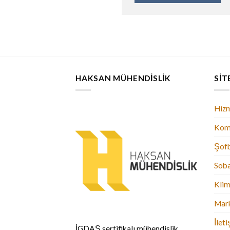
HAKSAN MÜHENDISLIK
SIT
Hizm
Kom
Şof
Sob
Kli
Mark
İlet
İGDAŞ sertifikalı mühendislik