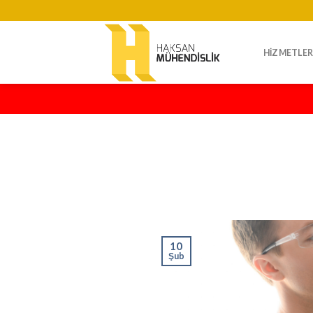
Skip
to
content
HIZMETLER
10
Şub