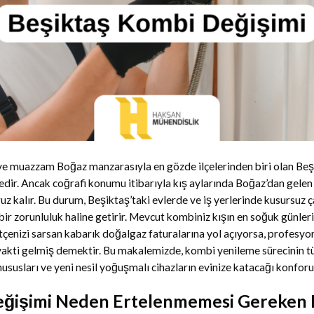
u ve muazzam Boğaz manzarasıyla en gözde ilçelerinden biri olan Beş
dir. Ancak coğrafi konumu itibarıyla kış aylarında Boğaz’dan gelen
z kalır. Bu durum, Beşiktaş’taki evlerde ve iş yerlerinde kusursuz ç
 bir zorunluluk haline getirir. Mevcut kombiniz kışın en soğuk günleri
ütçenizi sarsan kabarık doğalgaz faturalarına yol açıyorsa, profesyo
akti gelmiş demektir. Bu makalemizde, kombi yenileme sürecinin tüm
susları ve yeni nesil yoğuşmalı cihazların evinize katacağı konforu 
ğişimi Neden Ertelenmemesi Gereken Bi