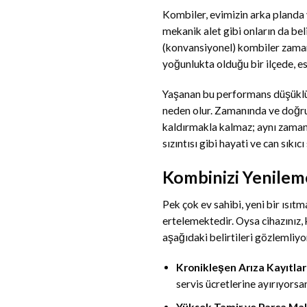
Kombiler, evimizin arka planda 
mekanik alet gibi onların da bel
(konvansiyonel) kombiler zamanl
yoğunlukta olduğu bir ilçede, es
Yaşanan bu performans düşüklüğü
neden olur. Zamanında ve doğr
kaldırmakla kalmaz; aynı zamand
sızıntısı gibi hayati ve can sıkı
Kombinizi Yenileme
Pek çok ev sahibi, yeni bir ısı
ertelemektedir. Oysa cihazınız, 
aşağıdaki belirtileri gözlemliy
Kronikleşen Arıza Kayıtlar
servis ücretlerine ayırıyorsan
Yüksek Tamir ve Parça Mali