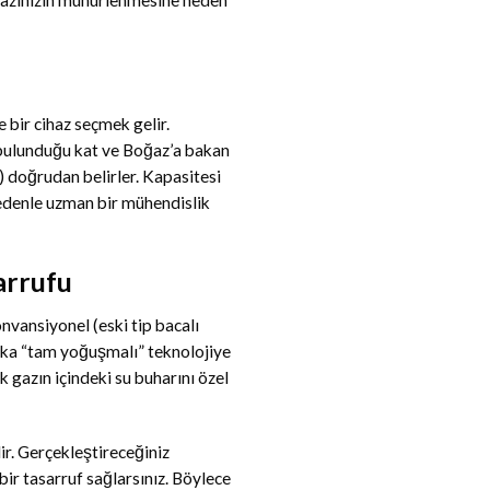
gazınızın mühürlenmesine neden
 bir cihaz seçmek gelir.
 bulunduğu kat ve Boğaz’a bakan
) doğrudan belirler. Kapasitesi
nedenle uzman bir mühendislik
arrufu
nvansiyonel (eski tip bacalı
aka “tam yoğuşmalı” teknolojiye
 gazın içindeki su buharını özel
ir. Gerçekleştireceğiniz
r tasarruf sağlarsınız. Böylece