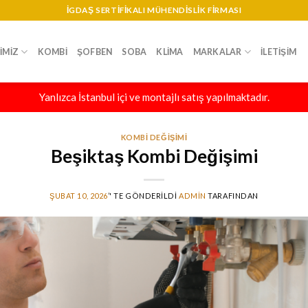
IGDAŞ SERTIFIKALI MÜHENDISLIK FIRMASI
IMIZ
KOMBI
ŞOFBEN
SOBA
KLIMA
MARKALAR
İLETIŞIM
Yanlızca İstanbul içi ve montajlı satış yapılmaktadır.
KOMBI DEĞIŞIMI
Beşiktaş Kombi Değişimi
ŞUBAT 10, 2026
’' TE GÖNDERILDI
ADMIN
TARAFINDAN