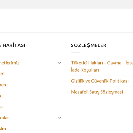
E HARITASI
SÖZLEŞMELER
etlerimiz
Tüketici Hakları – Cayma – İpta
İade Koşulları
bi
Gizlilik ve Güvenlik Politikası
ben
Mesafeli Satış Sözleşmesi
a
ma
alar
işim