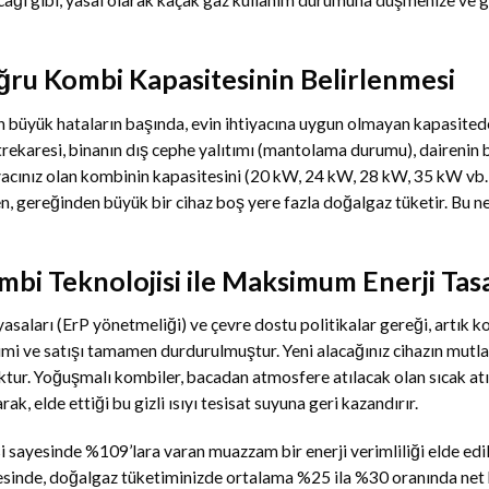
cağı gibi, yasal olarak kaçak gaz kullanım durumuna düşmenize ve 
ğru Kombi Kapasitesinin Belirlenmesi
en büyük hataların başında, evin ihtiyacına uygun olmayan kapasitede
trekaresi, binanın dış cephe yalıtımı (mantolama durumu), dairenin
tiyacınız olan kombinin kapasitesini (20 kW, 24 kW, 28 kW, 35 kW vb.
ken, gereğinden büyük bir cihaz boş yere fazla doğalgaz tüketir. Bu 
bi Teknolojisi ile Maksimum Enerji Tas
asaları (ErP yönetmeliği) ve çevre dostu politikalar gereği, artık ko
imi ve satışı tamamen durdurulmuştur. Yeni alacağınız cihazın mutl
ktur. Yoğuşmalı kombiler, bacadan atmosfere atılacak olan sıcak atık
k, elde ettiği bu gizli ısıyı tesisat suyuna geri kazandırır.
i sayesinde %109’lara varan muazzam bir enerji verimliliği elde edil
sinde, doğalgaz tüketiminizde ortalama %25 ila %30 oranında net bi