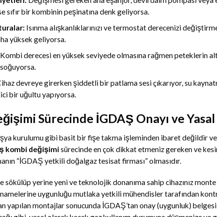
e sıfır bir kombinin peşinatına denk geliyorsa.
uralar:
Isınma alışkanlıklarınızı ve termostat derecenizi değiştirme
ha yüksek geliyorsa.
Kombi derecesi en yüksek seviyede olmasına rağmen peteklerin alt
p soğuyorsa.
ihaz devreye girerken şiddetli bir patlama sesi çıkarıyor, su kaynat
ci bir uğultu yapıyorsa.
ğişimi Sürecinde İGDAŞ Onayı ve Yasal
ya kurulumu gibi basit bir fişe takma işleminden ibaret değildir ve
ş kombi değişimi
sürecinde en çok dikkat etmeniz gereken ve kesin
manın “İGDAŞ yetkili doğalgaz tesisat firması” olmasıdır.
de sökülüp yerine yeni ve teknolojik donanıma sahip cihazınız monte
namelerine uygunluğu mutlaka yetkili mühendisler tarafından kontrol
dan yapılan montajlar sonucunda İGDAŞ’tan onay (uygunluk) belgesi 