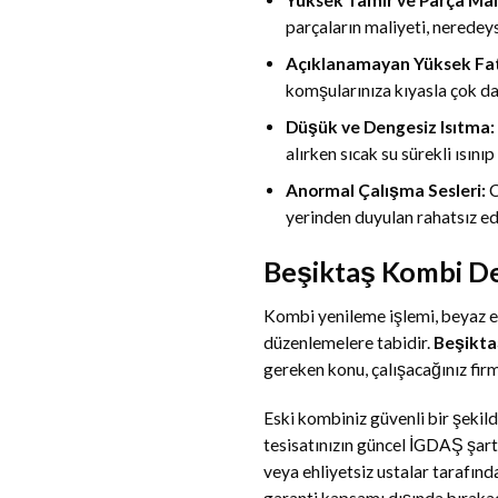
parçaların maliyeti, neredeys
Açıklanamayan Yüksek Fat
komşularınıza kıyasla çok da
Düşük ve Dengesiz Isıtma:
alırken sıcak su sürekli ısını
Anormal Çalışma Sesleri:
C
yerinden duyulan rahatsız edi
Beşiktaş Kombi De
Kombi yenileme işlemi, beyaz eş
düzenlemelere tabidir.
Beşikta
gereken konu, çalışacağınız fir
Eski kombiniz güvenli bir şekil
tesisatınızın güncel İGDAŞ şart
veya ehliyetsiz ustalar tarafın